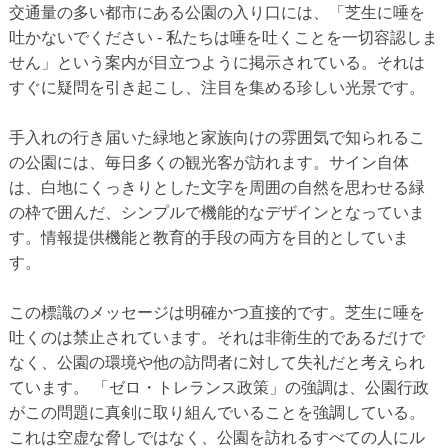
交通量の多い都市にある公園の入り口には、「芝生に唾を
吐かないでください - 私たちは唾を吐くことを一切容認しま
せん」という案内が目立つように掲示されている。それは
すぐに疑問を引き起こし、注目を集める珍しい光景です。
手入れの行き届いた緑地と家族向けの雰囲気で知られるこ
の公園には、毎日多くの観光客が訪れます。サイン自体
は、白地にくっきりとした文字を周囲の自然を思わせる緑
の枠で囲んだ、シンプルで機能的なデザインとなっていま
す。情報提供機能と教育的手段の両方を目的としていま
す。
この標識のメッセージは明確かつ直接的です。芝生に唾を
吐くのは禁止されています。それは非衛生的であるだけで
なく、公園の環境や他の訪問者に対して失礼だと考えられ
ています。 「ゼロ・トレランス政策」の強調は、公園行政
がこの問題に真剣に取り組んでいることを強調している。
これは空虚な脅しではなく、公園を訪れるすべての人にル