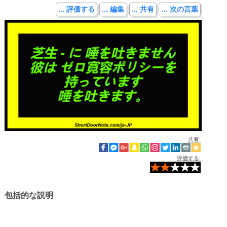
... 評価する
... 編集
... 共有
... 次の言葉
共有:
評価する:
包括的な説明