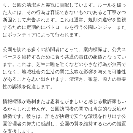
り、公園の清潔さと美観に貢献しています。ルールを破っ
た人には、その行為は容認できないものであると丁寧かつ
断固として忠告されます。これは通常、規則の遵守を監視
するために定期的にパトロールを行う公園レンジャーまた
はボランティアによって行われます。
公園を訪れる多くの訪問者にとって、案内標識は、公共ス
ペースを維持するために負う共通の責任の象徴となってい
ます。これは、芝生に唾を吐くなどの小さな行為が無害で
はなく、地域社会の生活の質に広範な影響を与える可能性
があることを思い出させます。清潔さ、敬意、協力の重要
性の認識を促進します。
情報標識が過剰または恩着せがましいと感じる批評家もい
るかもしれませんが、公園訪問者の間では肯定的な反応が
優勢です。彼らは、誰もが快適で安全な環境を作り出す公
園管理者の努力に感謝し、公園の質を維持するための措置
を支援します。