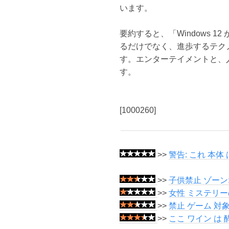
います。
要約すると、「Windows
るだけでなく、進歩するテク
す。エンターテイメントと、
す。
[1000260]
>>
警告: これ 本体
>>
子供禁止 ゾーン:
>>
女性 ミステリー
>>
禁止 ゲーム 対象
>>
ここ ワイン は