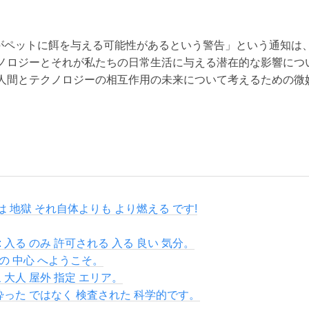
 12 がペットに餌を与える可能性があるという警告」という通知
ノロジーとそれが私たちの日常生活に与える潜在的な影響につ
人間とテクノロジーの相互作用の未来について考えるための微
 は 地獄 それ自体よりも より燃える です!
 入る のみ 許可される 入る 良い 気分。
の 中心 へようこそ。
 大人 屋外 指定 エリア。
 酔った ではなく 検査された 科学的です。