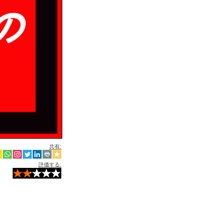
共有:
評価する: