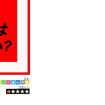
共有:
評価する: