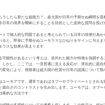
ムラしたら新たな超能力？」超大国や日常の予期せぬ瞬間を題
非日常の境界を曖昧にすることを目的とした皮肉な質問を投げ
ートで個人的な問題であると考えられている日常の排便行為か
わると、即座に予期せぬユーモラスなひねりをサインに与えま
モラスな効果が高まります。
る可能性があるという考えは、並外れた能力や特徴を強調する
。しかし、ここでは、一見普通に見える反応が、潜在的に超自
の変化により、視聴者は超大国の性質や日常の認識について熟
はユーモアです。通常であればタブーやプライベートとされる
と面白さのコントラストを生み出します。ユーモアは、タブー
効果的な方法です。
の経験の多様性についての考察も促します。この作品は、何が