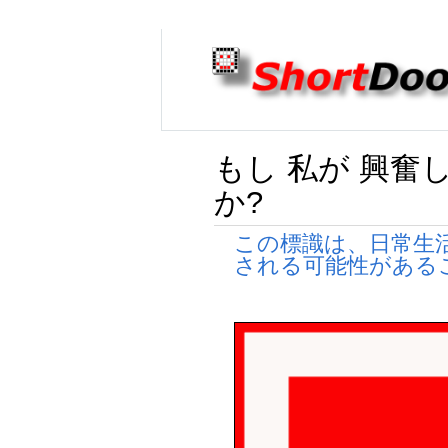
もし 私が 興奮
か?
この標識は、日常生
される可能性がある