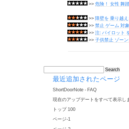
>>
危険！ 女性 舞
>>
障壁を 乗り越え
>>
禁止 ゲーム 対象
>>
注: パイロット
>>
子供禁止 ゾーン:
Search
最近追加されたページ
ShortDoorNote - FAQ
現在のアップデートをすべて表示し
トップ 100
ページ-1