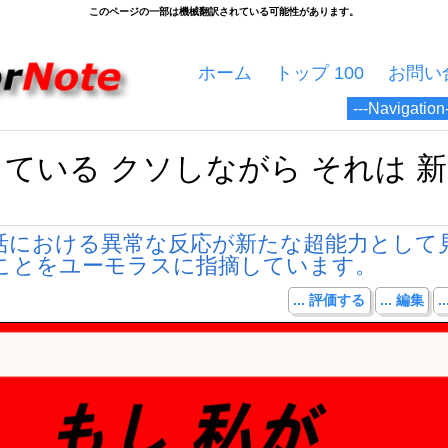
ホーム
トップ 100
お問い
している クソしながら それは 
活における異常な反応が新たな超能力として
ことをユーモラスに指摘しています。
... 評価する
... 編集
.