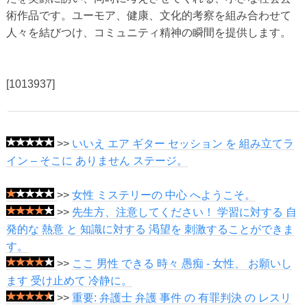
術作品です。ユーモア、健康、文化的考察を組み合わせて
人々を結びつけ、コミュニティ精神の瞬間を提供します。
[1013937]
>>
いいえ エア ギター セッション を 組み立てラ
イン – そこに ありません ステージ。
>>
女性 ミステリーの 中心 へようこそ。
>>
先生方、注意してください！ 学習に対する 自
発的な 熱意 と 知識に対する 渇望を 刺激することができま
す。
>>
ここ 男性 できる 時々 愚痴 - 女性、 お願いし
ます 受け止めて 冷静に。
>>
重要: 弁護士 弁護 事件 の 有罪判決 の レスリ