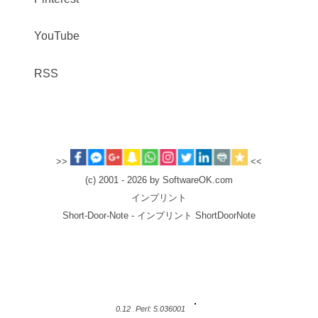
YouTube
RSS
>>
<<
(c) 2001 - 2026 by SoftwareOK.com
インプリント
Short-Door-Note - インプリント ShortDoorNote
0.12
Perl: 5.036001