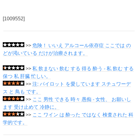
[1009552]
>>
危険！ いいえ アルコール依存症 ここでは の
どが渇いている だけが治療されます。
>>
私 飲まない 飲む する 得る 酔う - 私 飲む する
保つ 私 肝臓 忙しい。
>>
注: パイロット を愛しています スチュワーデ
ス と 鳥も です。
>>
ここ 男性 できる 時々 愚痴 - 女性、 お願いし
ます 受け止めて 冷静に。
>>
ここ ワイン は 酔った ではなく 検査された 科
学的です。