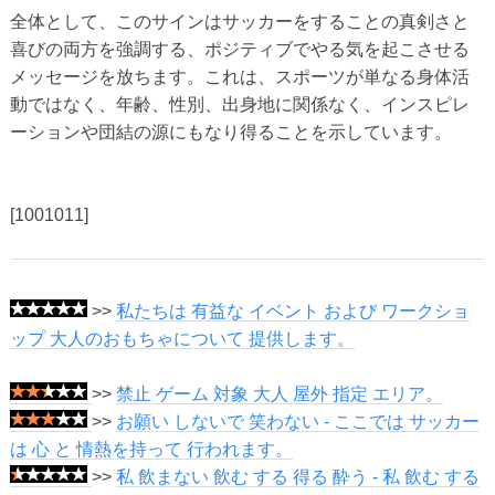
全体として、このサインはサッカーをすることの真剣さと
喜びの両方を強調する、ポジティブでやる気を起こさせる
メッセージを放ちます。これは、スポーツが単なる身体活
動ではなく、年齢、性別、出身地に関係なく、インスピレ
ーションや団結の源にもなり得ることを示しています。
[1001011]
>>
私たちは 有益な イベント および ワークショ
ップ 大人のおもちゃについて 提供します。
>>
禁止 ゲーム 対象 大人 屋外 指定 エリア。
>>
お願い しないで 笑わない - ここでは サッカー
は 心 と 情熱を持って 行われます。
>>
私 飲まない 飲む する 得る 酔う - 私 飲む する