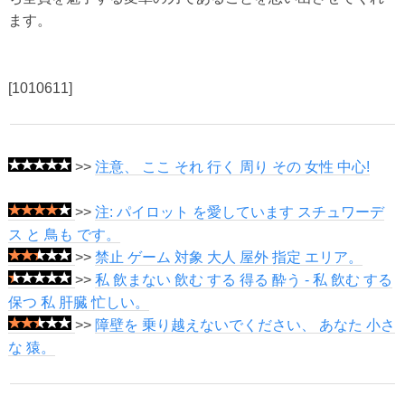
ます。
[1010611]
>>
注意、 ここ それ 行く 周り その 女性 中心!
>>
注: パイロット を愛しています スチュワーデ
ス と 鳥も です。
>>
禁止 ゲーム 対象 大人 屋外 指定 エリア。
>>
私 飲まない 飲む する 得る 酔う - 私 飲む する
保つ 私 肝臓 忙しい。
>>
障壁を 乗り越えないでください、 あなた 小さ
な 猿。