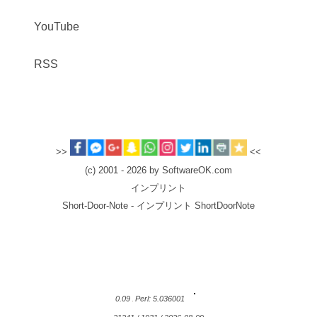
YouTube
RSS
>>
<<
(c) 2001 - 2026 by SoftwareOK.com
インプリント
Short-Door-Note - インプリント ShortDoorNote
0.09
Perl: 5.036001