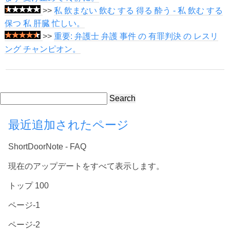
>>
私 飲まない 飲む する 得る 酔う - 私 飲む する
保つ 私 肝臓 忙しい。
>>
重要: 弁護士 弁護 事件 の 有罪判決 の レスリ
ング チャンピオン。
Search
最近追加されたページ
ShortDoorNote - FAQ
現在のアップデートをすべて表示します。
トップ 100
ページ-1
ページ-2