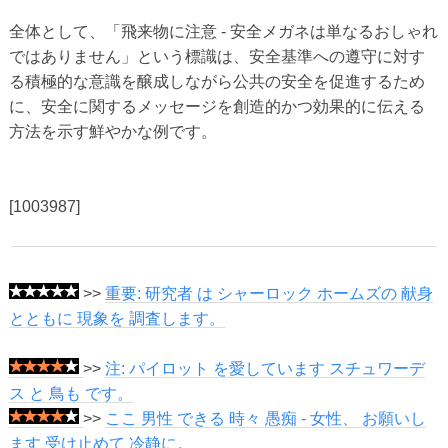
全体として、「飛来物に注意 - 安全メガネは単なるおしゃれ
ではありません」という標識は、安全基準への遵守に対す
る積極的な意識を醸成しながら公共の安全を促進するため
に、安全に関するメッセージを創造的かつ効果的に伝える
方法を示す鮮やかな例です。
[1003987]
>>
重要: 研究者 は シャーロック ホームズの 献身
とともに 現象を 調査します。
>>
注: パイロット を愛しています スチュワーデ
ス と 鳥も です。
>>
ここ 男性 できる 時々 愚痴 - 女性、 お願いし
ます 受け止めて 冷静に。