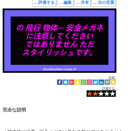
... 評価する
... 編集
... 共有
... 次の言葉
共有:
評価する:
完全な説明