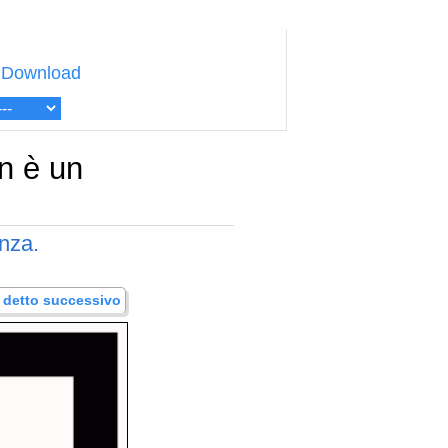
Download
on è un
anza.
.. detto successivo