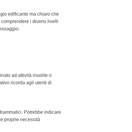
ggio edificante ma chiaro che
comprendere i diversi livelli
messaggio.
ato ad attività insolite o
tivo ricorda agli utenti di
o drammatici. Potrebbe indicare
le proprie necessità