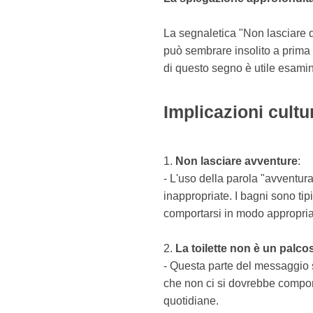
La segnaletica "Non lasciare q
può sembrare insolito a prima 
di questo segno è utile esamin
Implicazioni cultur
1.
Non lasciare avventure
:
- L'uso della parola "avventura
inappropriate. I bagni sono tip
comportarsi in modo appropria
2.
La toilette non è un palc
- Questa parte del messaggio so
che non ci si dovrebbe comport
quotidiane.