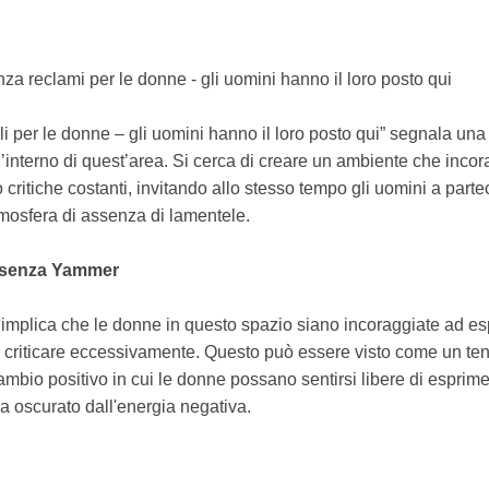
za reclami per le donne - gli uomini hanno il loro posto qui
ali per le donne – gli uomini hanno il loro posto qui” segnala un
ll’interno di quest’area. Si cerca di creare un ambiente che inco
ritiche costanti, invitando allo stesso tempo gli uomini a part
atmosfera di assenza di lamentele.
a senza Yammer
 implica che le donne in questo spazio siano incoraggiate ad es
 o criticare eccessivamente. Questo può essere visto come un te
mbio positivo in cui le donne possano sentirsi libere di esprimer
a oscurato dall'energia negativa.