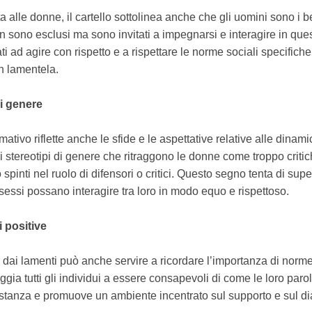
a alle donne, il cartello sottolinea anche che gli uomini sono i b
on sono esclusi ma sono invitati a impegnarsi e interagire in que
i ad agire con rispetto e a rispettare le norme sociali specifich
n lamentela.
di genere
ativo riflette anche le sfide e le aspettative relative alle dina
stereotipi di genere che ritraggono le donne come troppo critich
pinti nel ruolo di difensori o critici. Questo segno tenta di supe
 sessi possano interagire tra loro in modo equo e rispettoso.
 positive
a dai lamenti può anche servire a ricordare l’importanza di norme
ggia tutti gli individui a essere consapevoli di come le loro par
 stanza e promuove un ambiente incentrato sul supporto e sul dia