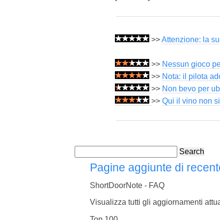
>>
Attenzione: la sua
>>
Nessun gioco per 
>>
Nota: il pilota a
>>
Non bevo per ubr
>>
Qui il vino non s
Search
Pagine aggiunte di recent
ShortDoorNote - FAQ
Visualizza tutti gli aggiornamenti attua
Top 100