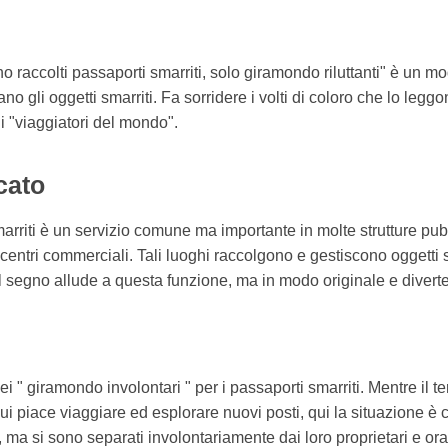
 raccolti passaporti smarriti, solo giramondo riluttanti" è un mo
vano gli oggetti smarriti. Fa sorridere i volti di coloro che lo le
i, i "viaggiatori del mondo".
cato
smarriti è un servizio comune ma importante in molte strutture p
e centri commerciali. Tali luoghi raccolgono e gestiscono oggett
ri. Il segno allude a questa funzione, ma in modo originale e divert
 dei " giramondo involontari " per i passaporti smarriti. Mentre il
ui piace viaggiare ed esplorare nuovi posti, qui la situazione è 
ma si sono separati involontariamente dai loro proprietari e ora 