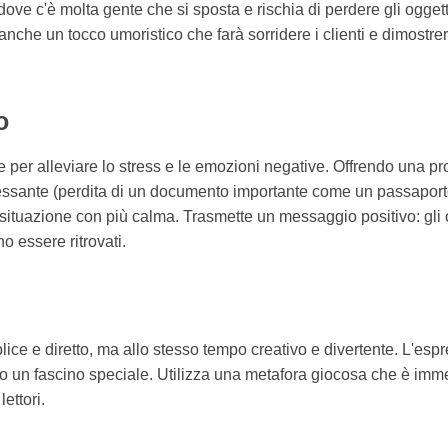
ove c'è molta gente che si sposta e rischia di perdere gli oggett
nche un tocco umoristico che farà sorridere i clienti e dimostrerà
o
per alleviare lo stress e le emozioni negative. Offrendo una pr
ssante (perdita di un documento importante come un passaporto),
 situazione con più calma. Trasmette un messaggio positivo: gli 
 essere ritrovati.
ice e diretto, ma allo stesso tempo creativo e divertente. L'espr
gno un fascino speciale. Utilizza una metafora giocosa che è i
ettori.