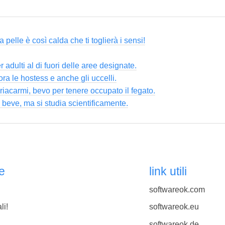
 pelle è così calda che ti toglierà i sensi!
adulti al di fuori delle aree designate.
dora le hostess e anche gli uccelli.
iacarmi, bevo per tenere occupato il fegato.
i beve, ma si studia scientificamente.
e
link utili
softwareok.com
li!
softwareok.eu
softwareok.de