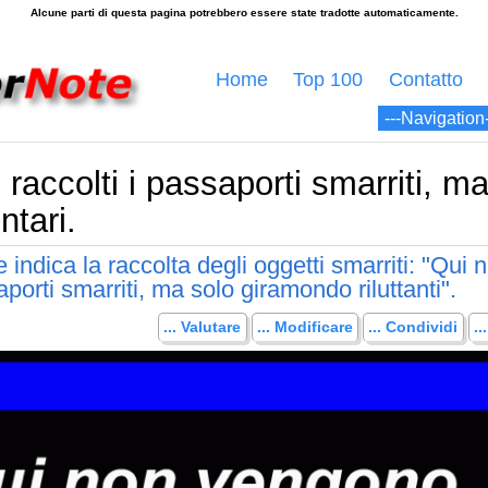
Home
Top 100
Contatto
accolti i passaporti smarriti, ma
ntari.
 indica la raccolta degli oggetti smarriti: "Qui 
porti smarriti, ma solo giramondo riluttanti".
... Valutare
... Modificare
... Condividi
.