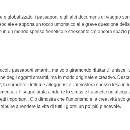
e globalizzato, i passaporti e gli altri documenti di viaggio son
sociale e apporta un tocco umoristico alla grave questione della 
e in un mondo spesso frenetico e stressante c’è ancora spazio p
accolti passaporti smarriti, ma solo giramondo riluttanti" unisc
ne degli oggetti smarriti, ma in modo originale e creativo. Descr
 fa sorridere i lettori e alleggerisce l'atmosfera spesso tesa in 
mmerciali. Il segno aiuta a ridurre lo stress e trasmette un attegg
getti importanti. Ciò dimostra che l’umorismo e la creatività svol
uire a rendere la vita di tutti i giorni un po’ più piacevole.