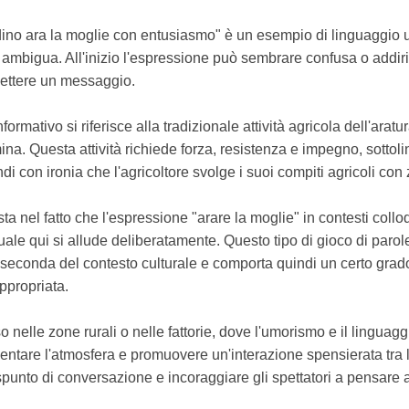
dino ara la moglie con entusiasmo" è un esempio di linguaggio u
mbigua. All'inizio l'espressione può sembrare confusa o addiri
mettere un messaggio.
informativo si riferisce alla tradizionale attività agricola dell'aratu
na. Questa attività richiede forza, resistenza e impegno, sottoli
di con ironia che l'agricoltore svolge i suoi compiti agricoli con
ta nel fatto che l'espressione "arare la moglie" in contesti col
ale qui si allude deliberatamente. Questo tipo di gioco di paro
seconda del contesto culturale e comporta quindi un certo grado 
ppropriata.
o nelle zone rurali o nelle fattorie, dove l'umorismo e il linguagg
llentare l'atmosfera e promuovere un'interazione spensierata tra 
nto di conversazione e incoraggiare gli spettatori a pensare a