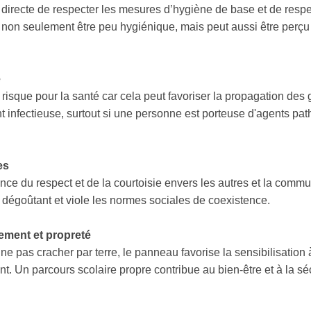
recte de respecter les mesures d’hygiène de base et de respec
ut non seulement être peu hygiénique, mais peut aussi être per
e
 risque pour la santé car cela peut favoriser la propagation des
nt infectieuse, surtout si une personne est porteuse d'agents pa
es
ce du respect et de la courtoisie envers les autres et la commu
 dégoûtant et viole les normes sociales de coexistence.
ement et propreté
e pas cracher par terre, le panneau favorise la sensibilisation à
t. Un parcours scolaire propre contribue au bien-être et à la s