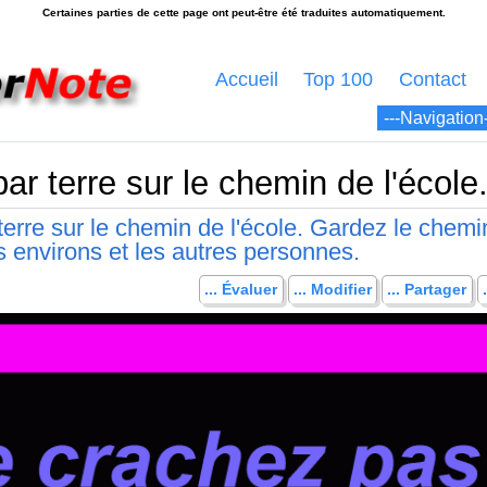
Accueil
Top 100
Contact
r terre sur le chemin de l'école
terre sur le chemin de l'école. Gardez le chemi
s environs et les autres personnes.
... Évaluer
... Modifier
... Partager