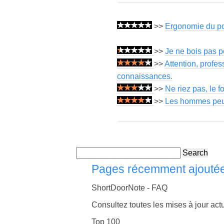
>>
Ergonomie du post
>>
Je ne bois pas p
>>
Attention, profe
connaissances.
>>
Ne riez pas, le f
>>
Les hommes peuve
Search
Pages récemment ajouté
ShortDoorNote - FAQ
Consultez toutes les mises à jour actu
Top 100