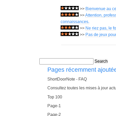
>>
Bienvenue au ce
>>
Attention, profe
connaissances.
>>
Ne riez pas, le f
>>
Pas de jeux pou
Search
Pages récemment ajouté
ShortDoorNote - FAQ
Consultez toutes les mises à jour actu
Top 100
Page-1
Page-2