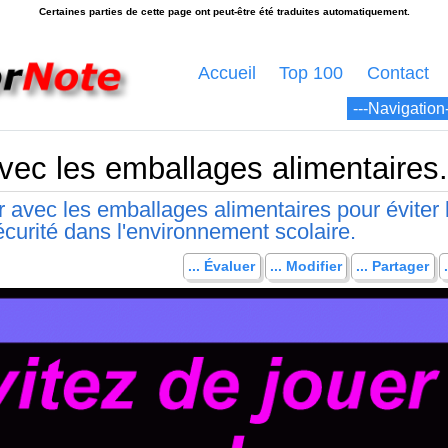
Accueil
Top 100
Contact
avec les emballages alimentaires.
er avec les emballages alimentaires pour éviter 
écurité dans l'environnement scolaire.
... Évaluer
... Modifier
... Partager