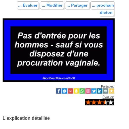
... Évaluer
... Modifier
... Partager
... prochain
dicton
Partager:
Évaluer:
L'explication détaillée