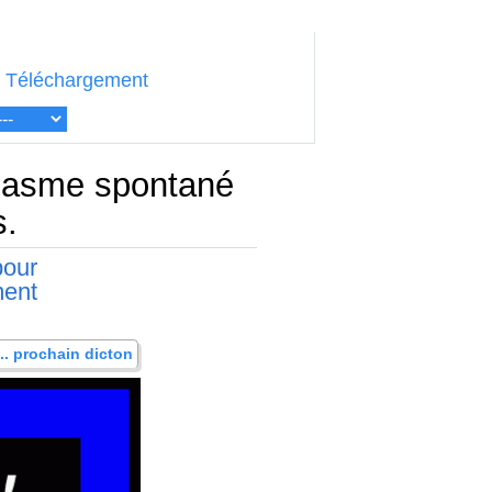
Téléchargement
siasme spontané
s.
pour
ment
... prochain dicton