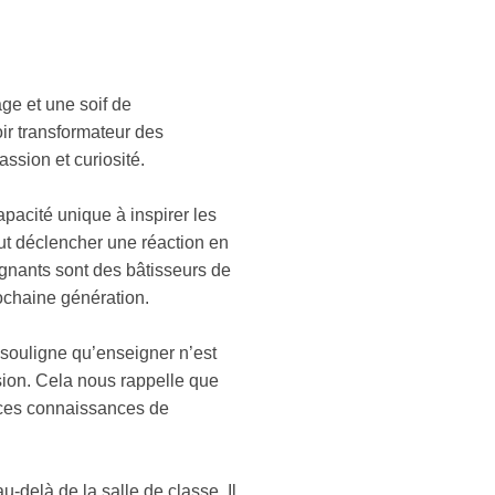
ge et une soif de
ir transformateur des
ssion et curiosité.
pacité unique à inspirer les
eut déclencher une réaction en
ignants sont des bâtisseurs de
ochaine génération.
Il souligne qu’enseigner n’est
sion. Cela nous rappelle que
e ces connaissances de
-delà de la salle de classe. Il