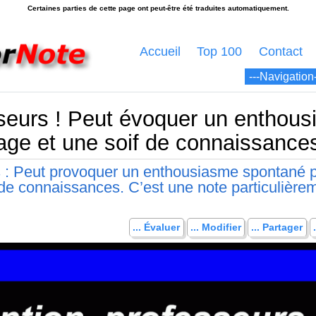
Accueil
Top 100
Contact
sseurs ! Peut évoquer un enthou
sage et une soif de connaissance
s : Peut provoquer un enthousiasme spontané 
 de connaissances. C’est une note particulière
... Évaluer
... Modifier
... Partager