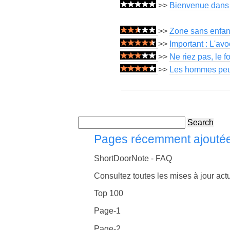
>>
Bienvenue dans l
>>
Zone sans enfant
>>
Important : L'av
>>
Ne riez pas, le f
>>
Les hommes peuve
Search
Pages récemment ajouté
ShortDoorNote - FAQ
Consultez toutes les mises à jour actu
Top 100
Page-1
Page-2