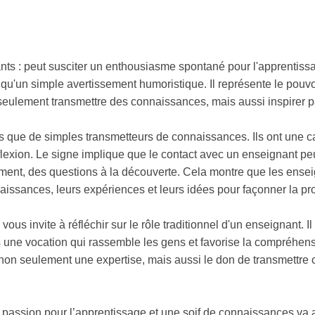
nts : peut susciter un enthousiasme spontané pour l'apprentissa
qu'un simple avertissement humoristique. Il représente le pouvo
eulement transmettre des connaissances, mais aussi inspirer pa
s que de simples transmetteurs de connaissances. Ils ont une ca
éflexion. Le signe implique que le contact avec un enseignant p
gement, des questions à la découverte. Cela montre que les ense
aissances, leurs expériences et leurs idées pour façonner la pr
vous invite à réfléchir sur le rôle traditionnel d'un enseignant. 
s une vocation qui rassemble les gens et favorise la compréhen
 non seulement une expertise, mais aussi le don de transmettr
passion pour l’apprentissage et une soif de connaissances va au