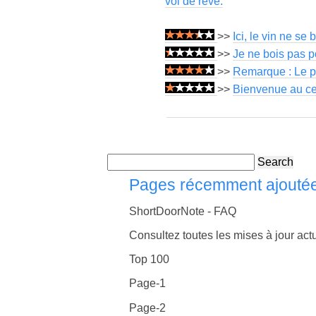
vol de rêve.
>>
Ici, le vin ne se
>>
Je ne bois pas p
>>
Remarque : Le pil
>>
Bienvenue au ce
Search
Pages récemment ajouté
ShortDoorNote - FAQ
Consultez toutes les mises à jour actu
Top 100
Page-1
Page-2