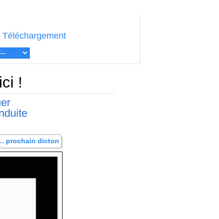
Téléchargement
ci !
uer
nduite
... prochain dicton