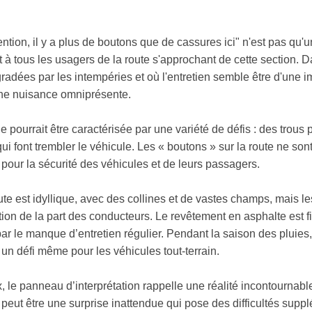
ntion, il y a plus de boutons que de cassures ici" n'est pas qu'u
ct à tous les usagers de la route s'approchant de cette section. 
radées par les intempéries et où l'entretien semble être d'une 
ne nuisance omniprésente.
he pourrait être caractérisée par une variété de défis : des trous
qui font trembler le véhicule. Les « boutons » sur la route ne so
pour la sécurité des véhicules et de leurs passagers.
te est idyllique, avec des collines et de vastes champs, mais le
ion de la part des conducteurs. Le revêtement en asphalte est f
par le manque d’entretien régulier. Pendant la saison des pluies
 un défi même pour les véhicules tout-terrain.
, le panneau d’interprétation rappelle une réalité incontournab
a peut être une surprise inattendue qui pose des difficultés supp