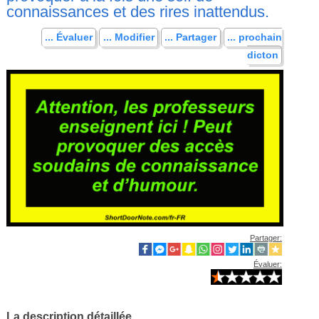
connaissances et des rires inattendus.
... Évaluer
... Modifier
... Partager
... prochain
dicton
Partager:
Évaluer:
La description détaillée