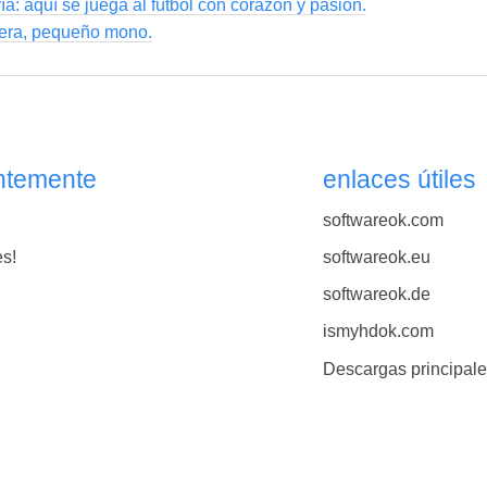
ría: aquí se juega al fútbol con corazón y pasión.
rera, pequeño mono.
ntemente
enlaces útiles
softwareok.com
es!
softwareok.eu
softwareok.de
ismyhdok.com
Descargas principal