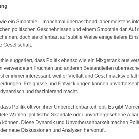
ung
 wie ein Smoothie – manchmal überraschend, aber meistens inter
chen politischen Geschehnissen und einem Smoothie dar. Auf d
einen, doch sie offenbart auf subtile Weise einige tiefere Eins
e Gesellschaft.
hie suggeriert, dass Politik ebenso wie ein Mixgetränk aus ver
en verwendeten Früchten und anderen Bestandteilen überrasc
t er immer interessant, weil er Vielfalt und Geschmacksvielfalt 
tscheidungen, Ereignisse und Entwicklungen können unvorherseh
ynamisch und faszinierend macht.
 dass Politik oft von ihrer Unberechenbarkeit lebt. Es gibt Momen
te Wahlen, politische Skandale oder unvorhergesehene Allianz
rn können. Diese Dynamik und Unvorhersehbarkeit machen Poli
eder neue Diskussionen und Analysen hervorruft.