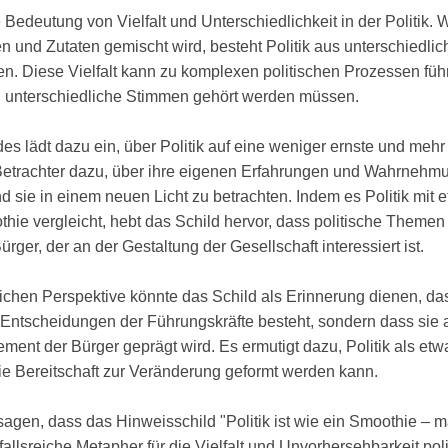
 Bedeutung von Vielfalt und Unterschiedlichkeit in der Politik.
en und Zutaten gemischt wird, besteht Politik aus unterschiedli
en. Diese Vielfalt kann zu komplexen politischen Prozessen f
unterschiedliche Stimmen gehört werden müssen.
es lädt dazu ein, über Politik auf eine weniger ernste und meh
Betrachter dazu, über ihre eigenen Erfahrungen und Wahrnehmu
sie in einem neuen Licht zu betrachten. Indem es Politik mit 
ie vergleicht, hebt das Schild hervor, dass politische Themen n
rger, der an der Gestaltung der Gesellschaft interessiert ist.
tlichen Perspektive könnte das Schild als Erinnerung dienen, das
Entscheidungen der Führungskräfte besteht, sondern dass sie a
nt der Bürger geprägt wird. Es ermutigt dazu, Politik als etw
ie Bereitschaft zur Veränderung geformt werden kann.
agen, dass das Hinweisschild "Politik ist wie ein Smoothie –
fallsreiche Metapher für die Vielfalt und Unvorhersehbarkeit poli