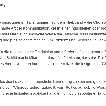
ung
e improvisierten Tanznummern auf dem Fließband – die Choreogra
nante Art der Kommunikation, die in einer industriellen oder pr
adressiert auf humorvolle Weise die Tatsache, dass bestimmte
und präzise gestaltet sind, um Effizienz und Sicherheit zu gew
ür die automatisierte Produktion und erfordern oft eine genaue 
 Das Schild macht Mitarbeiter darauf aufmerksam, dass das Flie
ehene Unterbrechungen ist, sondern dass die festgelegte "Ch
s dient dazu, eine freundliche Erinnerung zu sein und gleichzei
ung von "Choreographie" aufgreift, vermittelt es auf subtile We
d eine festgelegte Abfolge hat, die nicht durch spontane Han