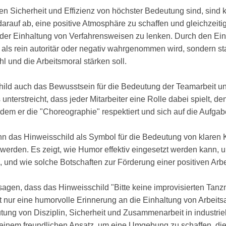
n Sicherheit und Effizienz von höchster Bedeutung sind, sind
 darauf ab, eine positive Atmosphäre zu schaffen und gleichzeit
it der Einhaltung von Verfahrensweisen zu lenken. Durch den Ei
 als rein autoritär oder negativ wahrgenommen wird, sondern st
l und die Arbeitsmoral stärken soll.
child auch das Bewusstsein für die Bedeutung der Teamarbeit 
nterstreicht, dass jeder Mitarbeiter eine Rolle dabei spielt, d
dem er die "Choreographie" respektiert und sich auf die Aufgabe
nn das Hinweisschild als Symbol für die Bedeutung von klaren 
rden. Es zeigt, wie Humor effektiv eingesetzt werden kann, um
, und wie solche Botschaften zur Förderung einer positiven Arbe
agen, dass das Hinweisschild "Bitte keine improvisierten Ta
ht nur eine humorvolle Erinnerung an die Einhaltung von Arbeits
tung von Disziplin, Sicherheit und Zusammenarbeit in industr
mit einem freundlichen Ansatz, um eine Umgebung zu schaffen, di