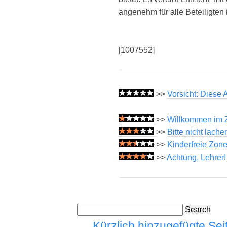
angenehm für alle Beteiligten i
[1007552]
>>
Vorsicht: Diese 
>>
Willkommen im Z
>>
Bitte nicht lache
>>
Kinderfreie Zone
>>
Achtung, Lehrer
Search
Kürzlich hinzugefügte Sei