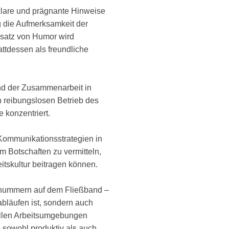
 klare und prägnante Hinweise
ig die Aufmerksamkeit der
nsatz von Humor wird
attdessen als freundliche
und der Zusammenarbeit in
en reibungslosen Betrieb des
 konzentriert.
Kommunikationsstrategien in
 Botschaften zu vermitteln,
itskultur beitragen können.
nznummern auf dem Fließband –
abläufen ist, sondern auch
iellen Arbeitsumgebungen
e sowohl produktiv als auch