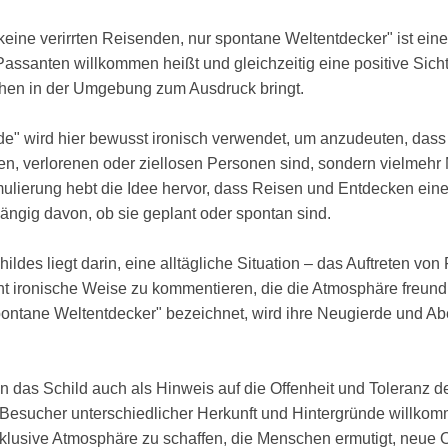
keine verirrten Reisenden, nur spontane Weltentdecker" ist ein
Passanten willkommen heißt und gleichzeitig eine positive Sic
hen in der Umgebung zum Ausdruck bringt.
de" wird hier bewusst ironisch verwendet, um anzudeuten, dass 
en, verlorenen oder ziellosen Personen sind, sondern vielmeh
mulierung hebt die Idee hervor, dass Reisen und Entdecken eine
ngig davon, ob sie geplant oder spontan sind.
ildes liegt darin, eine alltägliche Situation – das Auftreten v
cht ironische Weise zu kommentieren, die die Atmosphäre freundl
pontane Weltentdecker" bezeichnet, wird ihre Neugierde und Ab
n das Schild auch als Hinweis auf die Offenheit und Toleranz 
 Besucher unterschiedlicher Herkunft und Hintergründe willkom
inklusive Atmosphäre zu schaffen, die Menschen ermutigt, neue 