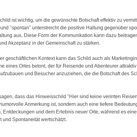
hild ist wichtig, um die gewünschte Botschaft effektiv zu verm
 und "spontan" unterstreicht die positive Haltung gegenüber s
altung aus. Diese Form der Kommunikation kann dazu beitragen
und Akzeptanz in der Gemeinschaft zu stärken.
er geschäftlichen Kontext kann das Schild auch als Marketingin
e eines Ortes betont, der für Reisende und Abenteurer attraktiv
 aufzubauen und Besucher anzuziehen, die die Botschaft des Sc
agen, dass das Hinweisschild "Hier sind keine verirrten Reise
humorvolle Anmerkung ist, sondern auch eine tiefere Bedeutung t
, Entdeckungen und dem Erlebnis neuer Orte, während es eine
lt und Spontaneität wertschätzt.