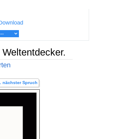
Download
e Weltentdecker.
rten
.. nächster Spruch