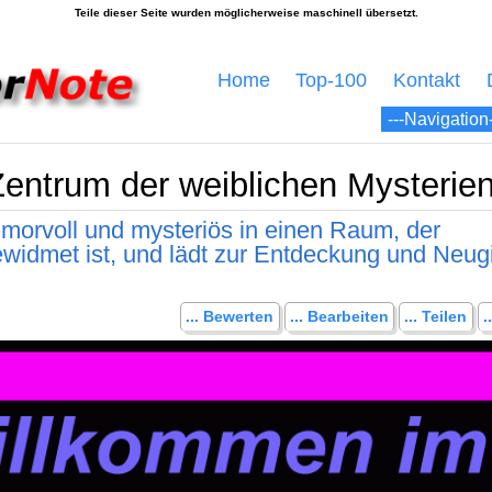
Home
Top-100
Kontakt
entrum der weiblichen Mysterien
morvoll und mysteriös in einen Raum, der
widmet ist, und lädt zur Entdeckung und Neug
... Bewerten
... Bearbeiten
... Teilen
.