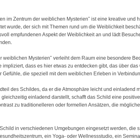
n im Zentrum der weiblichen Mysterien" ist eine kreative und 
ltet wurde, der sich mit Themen rund um die Weiblichkeit beschä
nisvoll empfundenen Aspekt der Weiblichkeit an und lädt Besuch
unden.
r weiblichen Mysterien" verleiht dem Raum eine besondere Be
mpliziert, dass es hier etwas zu entdecken gibt, das über das 
r Gefühle, die speziell mit dem weiblichen Erleben in Verbindu
dteil des Schildes, da er die Atmosphäre leicht und einladend m
 gleichzeitig einladend darstellt, schafft das Schild eine positi
trast zu traditionelleren oder formellen Ansätzen, die möglic
 Schild in verschiedenen Umgebungen eingesetzt werden, die sp
gesundheitszentrum, ein Yoga- oder Wellnessstudio, ein Semina