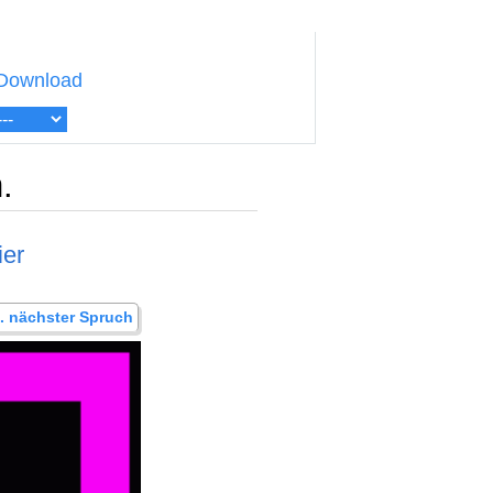
Download
.
ier
.. nächster Spruch