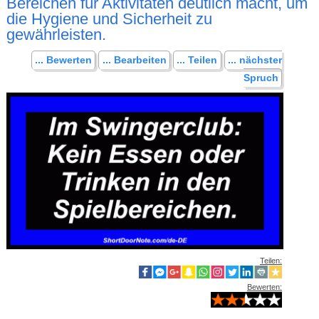
Bereichen für Aktivitäten deutlich macht, um
die Hygiene und Sicherheit zu
gewährleisten.
... Bewerten
... Bearbeiten
... Teilen
... nächster
Spruch
Teilen:
Bewerten: